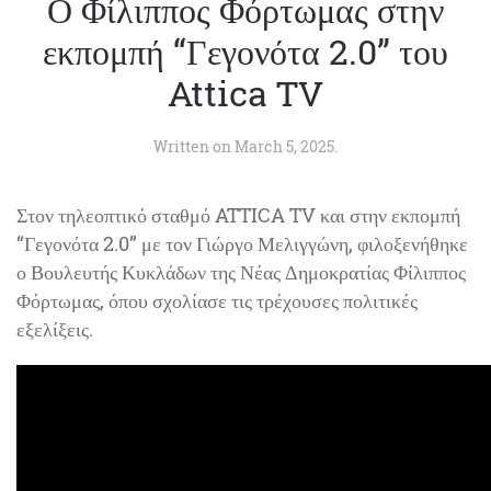
Ο Φίλιππος Φόρτωμας στην
εκπομπή “Γεγονότα 2.0” του
Attica TV
Written on
March 5, 2025
.
Στον τηλεοπτικό σταθμό ATTICA TV και στην εκπομπή
“Γεγονότα 2.0” με τον Γιώργο Μελιγγώνη, φιλοξενήθηκε
ο Βουλευτής Κυκλάδων της Νέας Δημοκρατίας Φίλιππος
Φόρτωμας, όπου σχολίασε τις τρέχουσες πολιτικές
εξελίξεις.