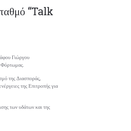
ταθμό “Talk
άφου Γιώργου
 Φόρτωμας.
μό της Διασποράς,
έργειες της Επιτροπής για
σης των υδάτων και της