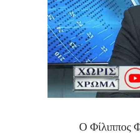
Ο Φίλιππος Φ