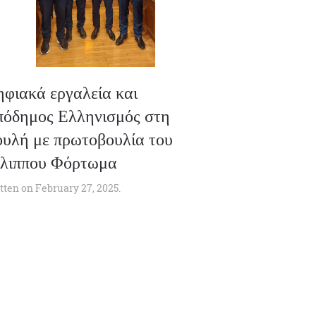
φιακά εργαλεία και
όδημος Ελληνισμός στη
υλή με πρωτοβουλία του
λιππου Φόρτωμα
ten on
February 27, 2025
.