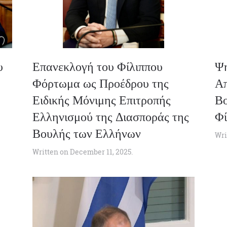
Επανεκλογή του Φίλιππου
Ψη
Φόρτωμα ως Προέδρου της
Απ
Ειδικής Μόνιμης Επιτροπής
Βο
Ελληνισμού της Διασποράς της
Φί
Βουλής των Ελλήνων
Writ
Written on
December 11, 2025
.