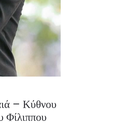
ιά – Κύθνου
υ Φίλιππου