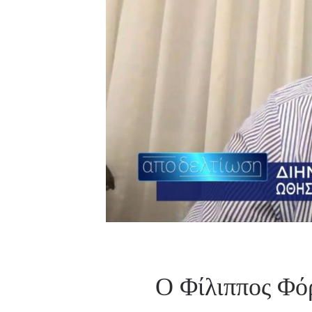
Ο Φίλιππος Φό