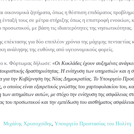
 οικονομικά ζητήματα, όπως η θέσπιση επιδόματος προβληματι
ένταξή τους σε μέτρα στήριξης όπως η επιστροφή ενοικίων, κ
προσωπικού, με βάση τις ιδιαιτερότητες της νησιωτικότητας.
ς επέκτασης για δύο επιπλέον χρόνια της μάχιμης πενταετίας 
η ανάληψης της ευθύνης από υγειονομικούς φορείς.
ο κ. Φόρτωμας δήλωσε: «
Οι Κυκλάδες έχουν αυξημένες ανάγκες
τουριστικής δραστηριότητας. Η ενίσχυση των υπηρεσιών και η 
 για την Κυβέρνηση της Νέας Δημοκρατίας. Το Υπουργείο Προστ
ο οποίος είναι εξαιρετικός γνώστης του χαρτοφυλακίου του, κα
των αιτημάτων αυτών, με στόχο την ενίσχυση της ασφάλειας στ
 του προσωπικού και την εμπέδωση του αισθήματος ασφάλειας σ
Μιχάλης Χρυσοχοϊδης
,
Υπουργείο Προστασίας του Πολίτη