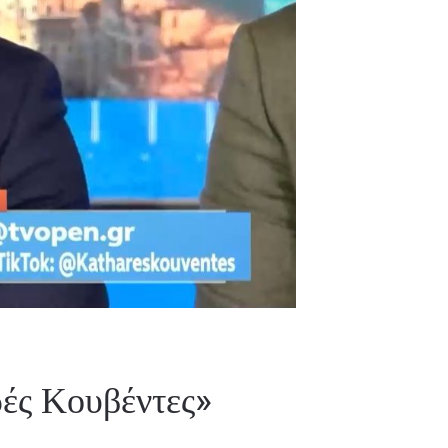
ές Κουβέντες»