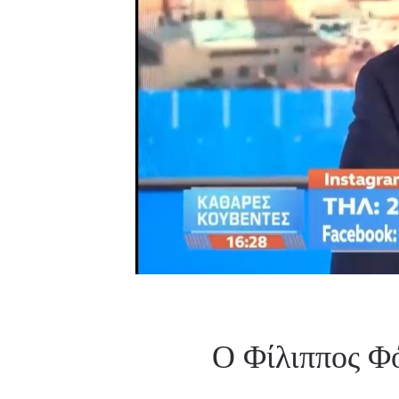
Ο Φίλιππος Φό