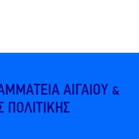
X
Μείνετε Συνδεδεμένοι
Ενημερωθείτε Πρώτοι για τα Τελευταία Νέα
για τις δράσεις του Βουλευτή μας!